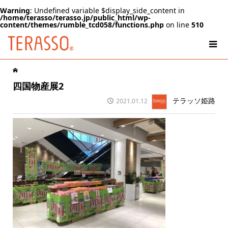
Warning
: Undefined variable $display_side_content in
/home/terasso/terasso.jp/public_html/wp-
content/themes/rumble_tcd058/functions.php
on line
510
四国物産展2
テラッソ姫路
2021.01.12