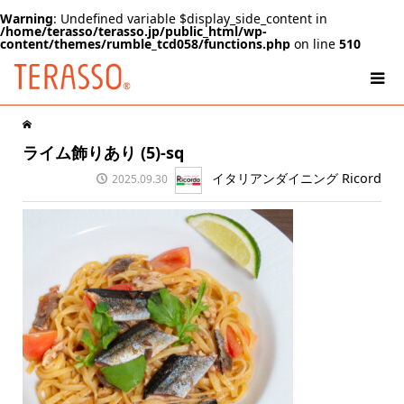
Warning
: Undefined variable $display_side_content in
/home/terasso/terasso.jp/public_html/wp-
content/themes/rumble_tcd058/functions.php
on line
510
ライム飾りあり (5)-sq
イタリアンダイニング Ricord
2025.09.30