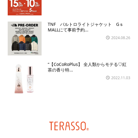
TNF バルトロライトジャケット Gｓ
MALLにて事前予約...
2024.08.26
“【CoCoRoPlus】 全人類からモテる♡紅
茶の香り特...
2022.11.03