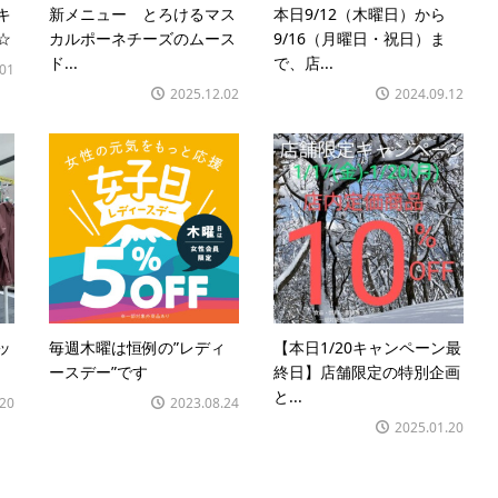
キ
新メニュー とろけるマス
本日9/12（木曜日）から
☆
カルポーネチーズのムース
9/16（月曜日・祝日）ま
ド...
で、店...
.01
2025.12.02
2024.09.12
ッ
毎週木曜は恒例の”レディ
【本日1/20キャンペーン最
ースデー”です
終日】店舗限定の特別企画
と...
.20
2023.08.24
2025.01.20