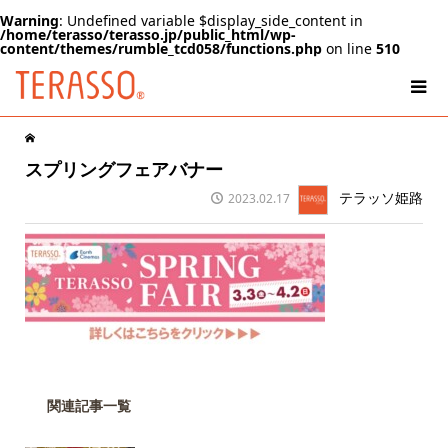
Warning
: Undefined variable $display_side_content in
/home/terasso/terasso.jp/public_html/wp-
content/themes/rumble_tcd058/functions.php
on line
510
スプリングフェアバナー
テラッソ姫路
2023.02.17
関連記事一覧