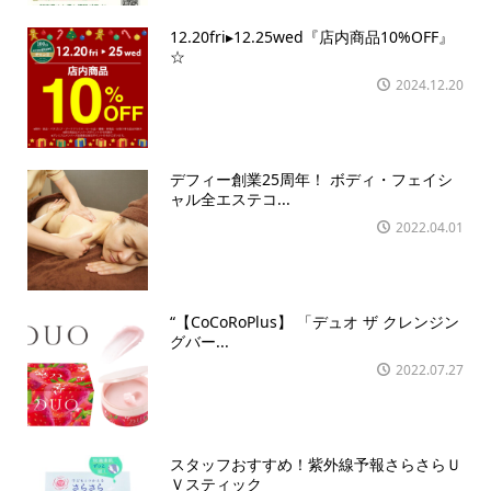
12.20fri▸12.25wed『店内商品10%OFF』
☆
2024.12.20
デフィー創業25周年！ ボディ・フェイシ
ャル全エステコ...
2022.04.01
“【CoCoRoPlus】 「デュオ ザ クレンジン
グバー...
2022.07.27
スタッフおすすめ！紫外線予報さらさらＵ
Ｖスティック