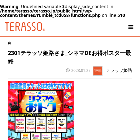
Warning
: Undefined variable $display_side_content in
/home/terasso/terasso.jp/public_html/wp-
content/themes/rumble_tcd058/functions.php
on line
510
2301テラッソ姫路さま_シネマDEお得ポスター最
終
テラッソ姫路
2023.01.27