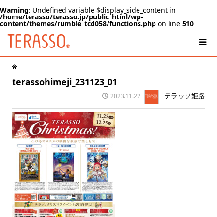
Warning
: Undefined variable $display_side_content in
/home/terasso/terasso.jp/public_html/wp-
content/themes/rumble_tcd058/functions.php
on line
510
terassohimeji_231123_01
テラッソ姫路
2023.11.22