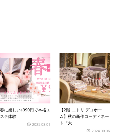
春に嬉しい♪990円で本格エ
【2階_ニトリ デコホー
ステ体験
ム】秋の新作コーディネー
ト『大...
2025.03.01
2024.09.06