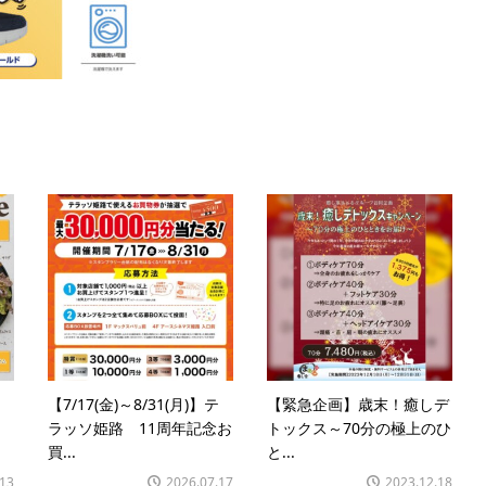
ェ
【7/17(金)～8/31(月)】テ
【緊急企画】歳末！癒しデ
ラッソ姫路 11周年記念お
トックス～70分の極上のひ
買...
と...
.13
2026.07.17
2023.12.18