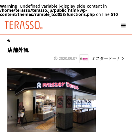
Warning
: Undefined variable $display_side_content in
/home/terasso/terasso.jp/public_html/wp-
content/themes/rumble_tcd058/functions.php
on line
510
店舗外観
ミスタードーナツ
2020.09.07