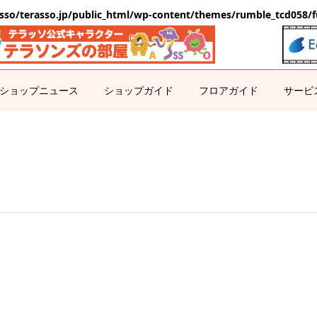
sso/terasso.jp/public_html/wp-content/themes/rumble_tcd058/f
ショップニュース
ショップガイド
フロアガイド
サービ