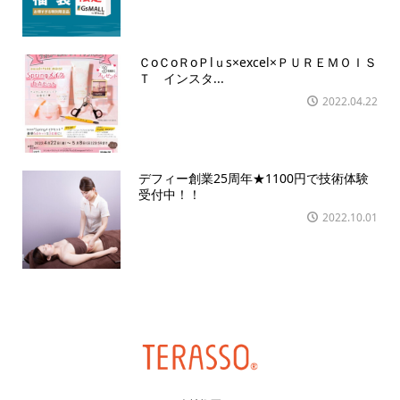
ＣoＣoＲoＰlｕs×excel×ＰＵＲＥＭＯＩＳ
Ｔ インスタ...
2022.04.22
デフィー創業25周年★1100円で技術体験
受付中！！
2022.10.01