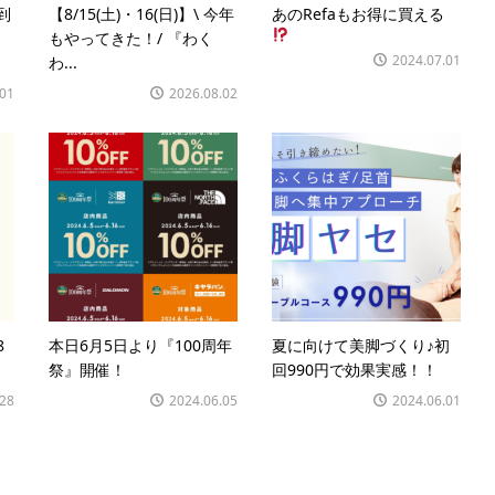
到
【8/15(土)・16(日)】\ 今年
あのRefaもお得に買える
もやってきた！/ 『わく
2024.07.01
わ...
.01
2026.08.02
8
本日6月5日より『100周年
夏に向けて美脚づくり♪初
祭』開催！
回990円で効果実感！！
.28
2024.06.05
2024.06.01