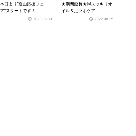
本日より”夏山応援フェ
★期間延長★脚スッキリオ
ア”スタートです！
イル＆足ツボケア
2023.06.30
2022.08.15