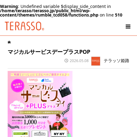
Warning
: Undefined variable $display_side_content in
/home/terasso/terasso.jp/public_html/wp-
content/themes/rumble_tcd058/functions.php
on line
510
マジカルサービスデープラスPOP
テラッソ姫路
2026.05.08