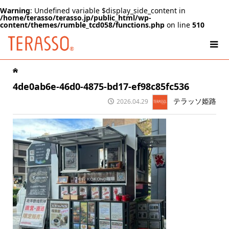
Warning
: Undefined variable $display_side_content in
/home/terasso/terasso.jp/public_html/wp-
content/themes/rumble_tcd058/functions.php
on line
510
4de0ab6e-46d0-4875-bd17-ef98c85fc536
テラッソ姫路
2026.04.29