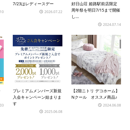
7/23はレディースデー
好日山荘 姫路駅前店限定
周年祭を明日7/15まで開催
.10
2026.07.22
し...
2024.07.14
チ
プレミアムメンバーズ新規
【2階ニトリ デコホーム】
入会キャンペーン始まりま
Nクール オススメ商品♪
す
.03
2024.06.08
2025.06.08