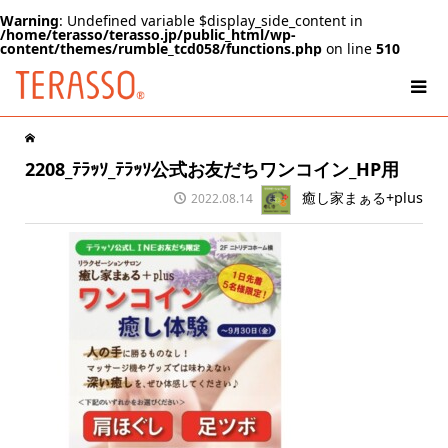
Warning
: Undefined variable $display_side_content in
/home/terasso/terasso.jp/public_html/wp-
content/themes/rumble_tcd058/functions.php
on line
510
2208_ﾃﾗｯｿ_ﾃﾗｯｿ公式お友だちワンコイン_HP用
癒し家まぁる+plus
2022.08.14