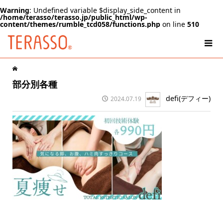
Warning
: Undefined variable $display_side_content in
/home/terasso/terasso.jp/public_html/wp-
content/themes/rumble_tcd058/functions.php
on line
510
部分別各種
defi(デフィー)
2024.07.19