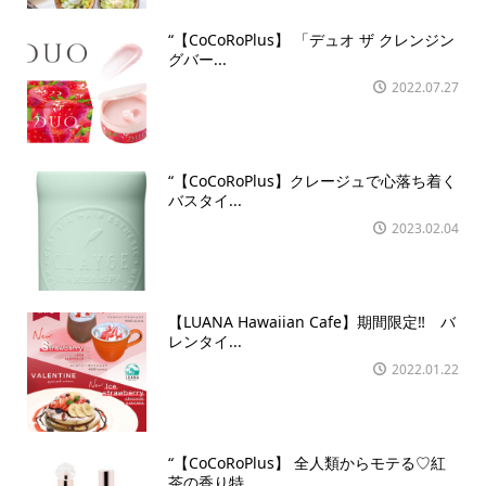
“【CoCoRoPlus】 「デュオ ザ クレンジン
グバー...
2022.07.27
“【CoCoRoPlus】クレージュで心落ち着く
バスタイ...
2023.02.04
【LUANA Hawaiian Cafe】期間限定‼ バ
レンタイ...
2022.01.22
“【CoCoRoPlus】 全人類からモテる♡紅
茶の香り特...