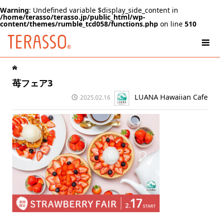
Warning
: Undefined variable $display_side_content in
/home/terasso/terasso.jp/public_html/wp-
content/themes/rumble_tcd058/functions.php
on line
510
苺フェア3
LUANA Hawaiian Cafe
2025.02.16