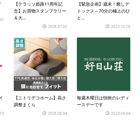
デ
【テラッソ姫路11周年記
【緊急企画】歳末！癒しデ
念】お買物スタンプラリー
トックス～70分の極上のひ
＆大...
と...
.31
2026.07.02
2023.12.18
イ
【ニトリデコホーム】高さ
毎週木曜日は恒例のレディ
調整まくら
ースデーです
.10
2026.08.04
2024.04.04