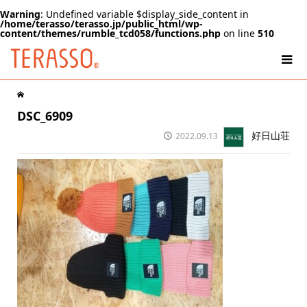
Warning
: Undefined variable $display_side_content in
/home/terasso/terasso.jp/public_html/wp-
content/themes/rumble_tcd058/functions.php
on line
510
DSC_6909
好日山荘
2022.09.13