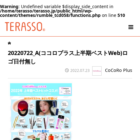
Warning
: Undefined variable $display_side_content in
/home/terasso/terasso.jp/public_html/wp-
content/themes/rumble_tcd058/functions.php
on line
510
20220722_A(ココロプラス上半期ベストWeb)ロ
ゴ日付無し
CoCoRo Plus
2022.07.23