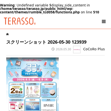
Warning
: Undefined variable $display_side_content in
/home/terasso/terasso.jp/public_html/wp-
content/themes/rumble_tcd058/functions.php
on line
510
スクリーンショット 2026-05-30 123939
CoCoRo Plus
2026.05.30