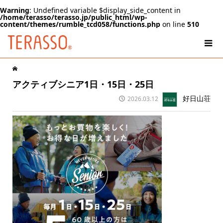
Warning
: Undefined variable $display_side_content in
/home/terasso/terasso.jp/public_html/wp-
content/themes/rumble_tcd058/functions.php
on line
510
アクティブシニア1日・15日・25日
好日山荘
2026.03.12