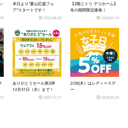
ン
本日より”夏山応援フェ
【2階ニトリ デコホーム】
ア”スタートです！
冬の期間限定価格！
.19
2023.06.30
2024.01.14
テ
ありがとうセール第3弾
2/26(木）はレディースデ
12月31日（水）まで！
ー
.15
2025.12.27
2026.02.25