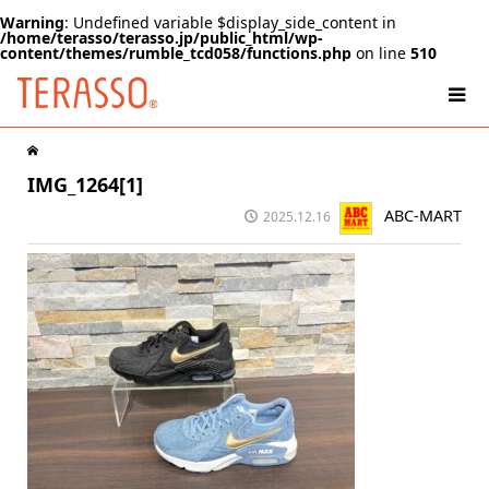
Warning
: Undefined variable $display_side_content in
/home/terasso/terasso.jp/public_html/wp-
content/themes/rumble_tcd058/functions.php
on line
510
IMG_1264[1]
ABC-MART
2025.12.16