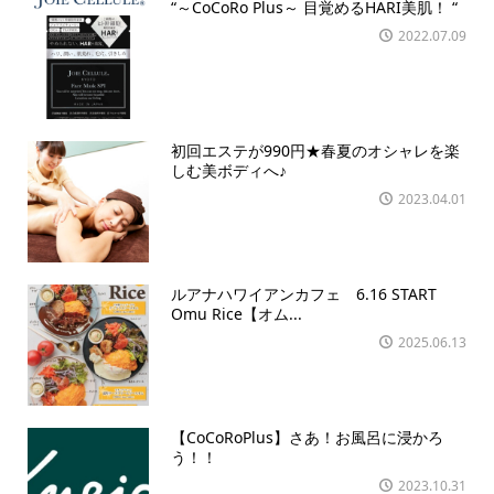
“～CoCoRo Plus～ 目覚めるHARI美肌！ “
2022.07.09
初回エステが990円★春夏のオシャレを楽
しむ美ボディへ♪
2023.04.01
ルアナハワイアンカフェ 6.16 START
Omu Rice【オム...
2025.06.13
【CoCoRoPlus】さあ！お風呂に浸かろ
う！！
2023.10.31