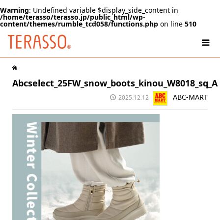
Warning
: Undefined variable $display_side_content in
/home/terasso/terasso.jp/public_html/wp-
content/themes/rumble_tcd058/functions.php
on line
510
Abcselect_25FW_snow_boots_kinou_W8018_sq_A
ABC-MART
2025.12.12