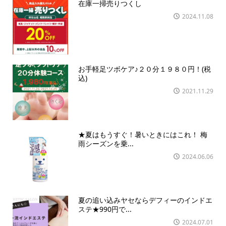
在庫一掃売りつくし
2024.11.08
お手軽足ツボケア♪２０分１９８０円！(税
込)
2021.11.29
★夏はもうすぐ！暑いときにはこれ！ 梅
雨シーズンを乗...
2024.06.06
夏の追い込みヤセならデフィーのインドエ
ステ★990円で...
2024.07.01