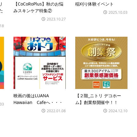
リ
【CoCoRoPlus】秋のお悩
稲刈り体験イベント
た
みスキンケア特集②
2025.10.03
2023.10.27
.18
映画の後はLUANA
【２階_ニトリ デコホー
Hawaiian Cafeへ・・・
ム】創業祭開催中！！
.03
2022.01.08
2024.12.10