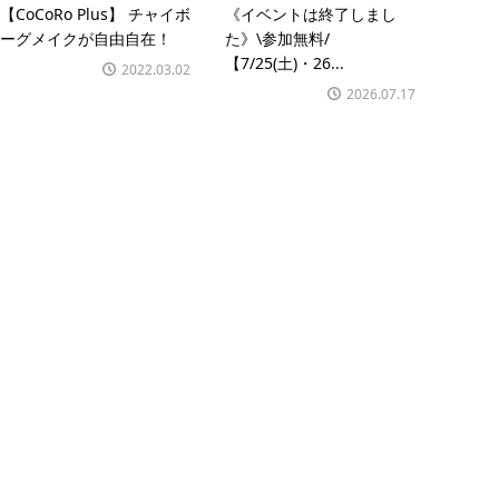
【CoCoRo Plus】 チャイボ
《イベントは終了しまし
ーグメイクが自由自在！
た》\参加無料/
【7/25(土)・26...
2022.03.02
2026.07.17