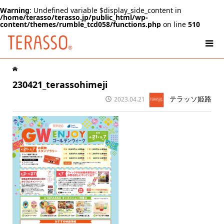
Warning
: Undefined variable $display_side_content in
/home/terasso/terasso.jp/public_html/wp-
content/themes/rumble_tcd058/functions.php
on line
510
230421_terassohimeji
テラッソ姫路
2023.04.21