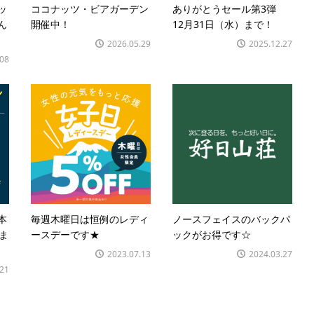
ッ
ココナッツ・ビアガーデン
ありがとうセール第3弾
ん
開催中！
12月31日（水）まで！
2026.05.29
2025.12.27
.08
本
毎週木曜日は恒例のレディ
ノースフェイスのバックパ
7ま
ースデーです★
ックがお得です☆
2023.07.13
2024.03.27
.21