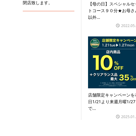
閉店致します。
【母の日】スペシャルセ
トコース９０分★お母さ
以外...
2022.05
店舗限定キャンペーンを
日1/21より来週月曜1/2
で...
2025.01