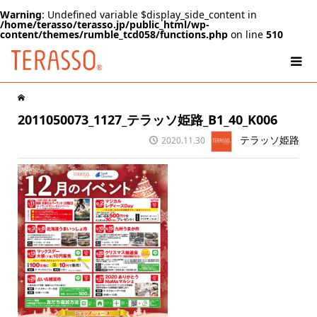
Warning
: Undefined variable $display_side_content in
/home/terasso/terasso.jp/public_html/wp-
content/themes/rumble_tcd058/functions.php
on line
510
2011050073_1127_テラッソ姫路_B1_40_K006
テラッソ姫路
2020.11.30