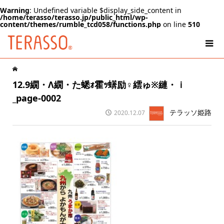
Warning
: Undefined variable $display_side_content in
/home/terasso/terasso.jp/public_html/wp-
content/themes/rumble_tcd058/functions.php
on line
510
12.9繝・Λ繝・た蟋ｫ霍ｯ蠎励♀繧ゅ※縺・ｉ
_page-0002
テラッソ姫路
2020.12.07