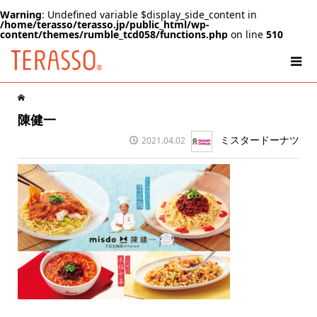
Warning
: Undefined variable $display_side_content in
/home/terasso/terasso.jp/public_html/wp-
content/themes/rumble_tcd058/functions.php
on line
510
陳健一
ミスタードーナツ
2021.04.02