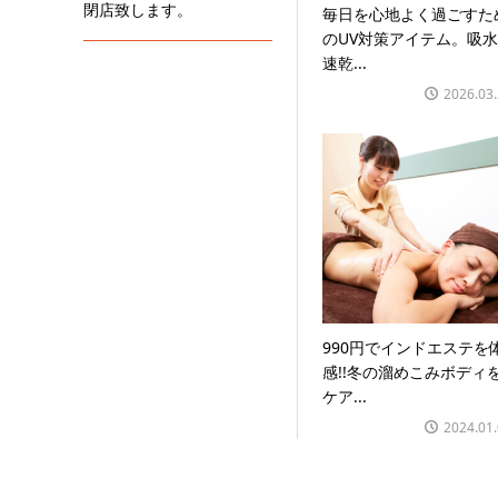
閉店致します。
毎日を心地よく過ごすた
のUV対策アイテム。吸水
速乾...
2026.03
990円でインドエステを
感!!冬の溜めこみボディ
ケア...
2024.01