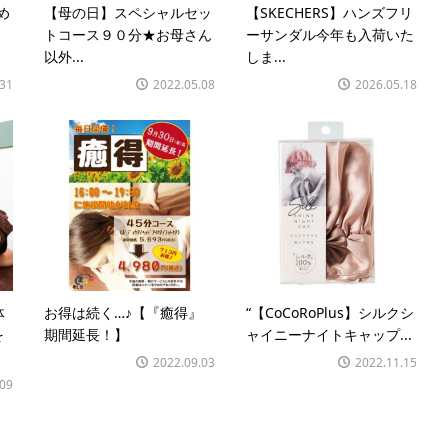
め
【母の日】スペシャルセッ
【SKECHERS】ハンズフリ
トコース９０分★お母さん
ーサンダル今年も入荷いた
以外...
しま...
.31
2022.05.08
2026.05.18
体
お得は続く…♪【『癒得』
“【CoCoRoPlus】シルクシ
を
期間延長！】
ャイニーナイトキャップ...
2022.09.03
2022.11.15
.09