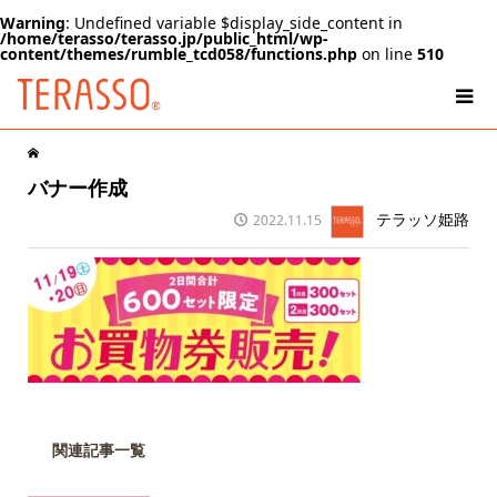
Warning
: Undefined variable $display_side_content in
/home/terasso/terasso.jp/public_html/wp-
content/themes/rumble_tcd058/functions.php
on line
510
バナー作成
テラッソ姫路
2022.11.15
関連記事一覧