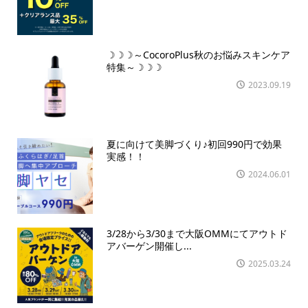
☽☽☽～CocoroPlus秋のお悩みスキンケア
特集～☽☽☽
2023.09.19
夏に向けて美脚づくり♪初回990円で効果
実感！！
2024.06.01
3/28から3/30まで大阪OMMにてアウトド
アバーゲン開催し...
2025.03.24