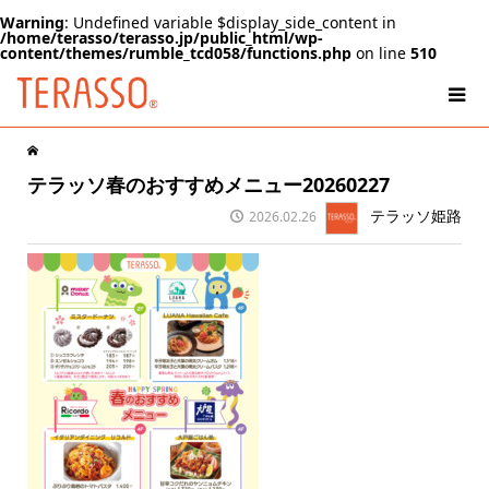
Warning
: Undefined variable $display_side_content in
/home/terasso/terasso.jp/public_html/wp-
content/themes/rumble_tcd058/functions.php
on line
510
テラッソ春のおすすめメニュー20260227
テラッソ姫路
2026.02.26