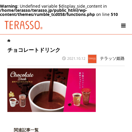
Warning
: Undefined variable $display_side_content in
/home/terasso/terasso.jp/public_html/wp-
content/themes/rumble_tcd058/functions.php
on line
510
チョコレートドリンク
テラッソ姫路
2021.10.12
関連記事一覧