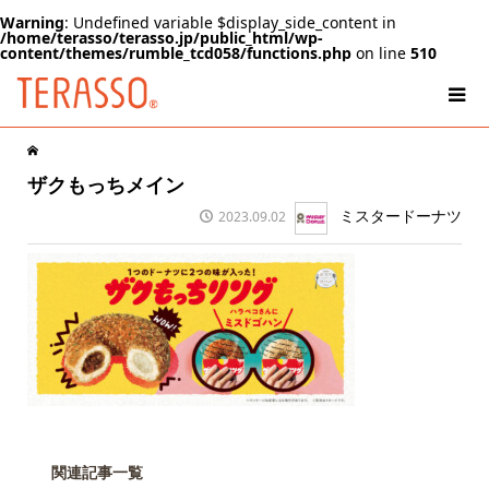
Warning
: Undefined variable $display_side_content in
/home/terasso/terasso.jp/public_html/wp-
content/themes/rumble_tcd058/functions.php
on line
510
ザクもっちメイン
ミスタードーナツ
2023.09.02
関連記事一覧