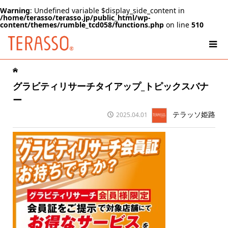
Warning
: Undefined variable $display_side_content in
/home/terasso/terasso.jp/public_html/wp-
content/themes/rumble_tcd058/functions.php
on line
510
グラビティリサーチタイアップ_トピックスバナ
ー
テラッソ姫路
2025.04.01