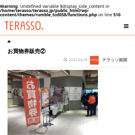
Warning
: Undefined variable $display_side_content in
/home/terasso/terasso.jp/public_html/wp-
content/themes/rumble_tcd058/functions.php
on line
510
お買物券販売②
テラッソ姫路
2022.04.29